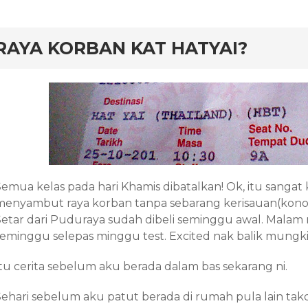
rd
RAYA KORBAN KAT HATYAI?
Semua kelas pada hari Khamis dibatalkan! Ok, itu sangat
menyambut raya korban tanpa sebarang kerisauan(kononn
Setar dari Puduraya sudah dibeli seminggu awal. Malam 
seminggu selepas minggu test. Excited nak balik mungki
Itu cerita sebelum aku berada dalam bas sekarang ni.
ehari sebelum aku patut berada di rumah pula lain takdi