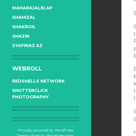
MAHARAJALELAP
S
SHAHIZAL
SHAKROIL
SHAZNI
SYAFINAZ AZ
j
WEBROLL
REDSHELLS NETWORK
SHUTTERCLICK
PHOTOGRAPHY
t
d
Proudly powered by WordPress
Theme: Writr by
WordPress.com
.