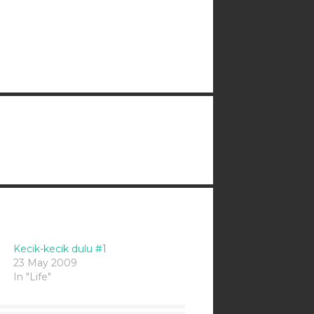
Kecik-kecik dulu #1
23 May 2009
In "Life"