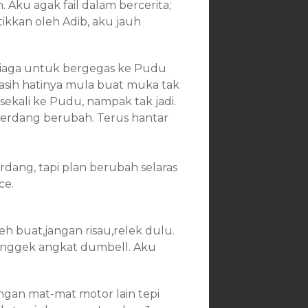
 Aku agak fail dalam bercerita;
ikkan oleh Adib, aku jauh
-siaga untuk bergegas ke Pudu
asih hatinya mula buat muka tak
kali ke Pudu, nampak tak jadi.
erdang berubah. Terus hantar
rdang, tapi plan berubah selaras
ce.
eh buat,jangan risau,relek dulu.
onggek angkat dumbell. Aku
dengan mat-mat motor lain tepi