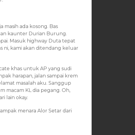
ja masih ada kosong. Bas
gan kaunter Durian Burung.
ampai. Masuk highway Duta tepat
as ni, kami akan ditendang keluar
icate khas untuk AP yang sudi
pak harapan, jalan sampai krem
elamat masalah aku. Sanggup
alam macam KL dia pegang. Oh,
ri lain okay.
nampak menara Alor Setar dari