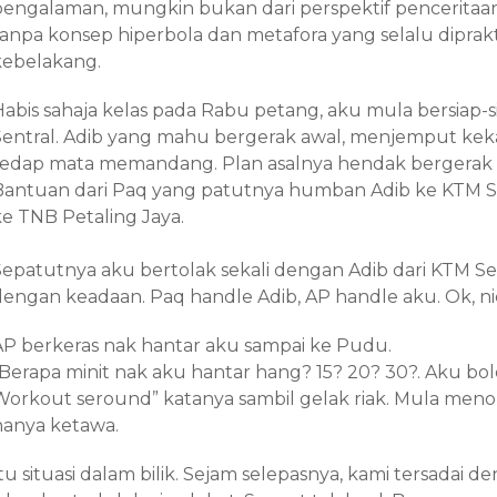
pengalaman, mungkin bukan dari perspektif penceritaan.
tanpa konsep hiperbola dan metafora yang selalu diprakt
kebelakang.
Habis sahaja kelas pada Rabu petang, aku mula bersiap
Sentral. Adib yang mahu bergerak awal, menjemput kek
sedap mata memandang. Plan asalnya hendak bergerak se
Bantuan dari Paq yang patutnya humban Adib ke KTM S
ke TNB Petaling Jaya.
Sepatutnya aku bertolak sekali dengan Adib dari KTM Se
dengan keadaan. Paq handle Adib, AP handle aku. Ok, ni
AP berkeras nak hantar aku sampai ke Pudu.
“Berapa minit nak aku hantar hang? 15? 20? 30?. Aku bol
Workout seround” katanya sambil gelak riak. Mula men
hanya ketawa.
tu situasi dalam bilik. Sejam selepasnya, kami tersadai 