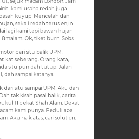
mulut, sejuk macam London. Jam
init, kami usaha redah juga
u basah kuyup. Mencelah dan
jan, sekali redah terus enjin
ai lagi kami tepi bawah hujan
h 8malam. Ok, tiket burn. Sobs.
motor dari situ balik UPM.
 kat seberang. Orang kata,
da situ pun dah tutup. Jalan
l, dah sampai katanya.
ak dari situ sampai UPM. Aku dah
Dah tak kisah pasal balik, cerita
 pukul 11 dekat Shah Alam. Dekat
 macam kami punya. Peduli apa
m. Aku naik atas, cari solution.
r.