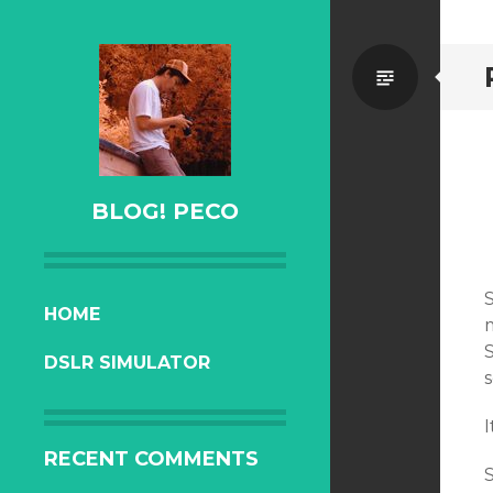
Standa
BLOG! PECO
SKIP
HOME
TO
DSLR SIMULATOR
CONTENT
RECENT COMMENTS
S