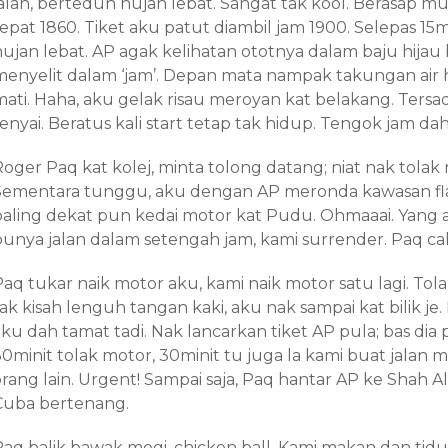
jalan, berteduh hujan lebat. Sangat tak kool. Berasap 
epat 1860. Tiket aku patut diambil jam 1900. Selepas 15m
hujan lebat. AP agak kelihatan ototnya dalam baju hija
menyelit dalam ‘jam’. Depan mata nampak takungan air hu
mati. Haha, aku gelak risau meroyan kat belakang. Tersad
enyai. Beratus kali start tetap tak hidup. Tengok jam da
oger Paq kat kolej, minta tolong datang; niat nak tolak 
Sementara tunggu, aku dengan AP meronda kawasan flat
paling dekat pun kedai motor kat Pudu. Ohmaaai. Yang a
punya jalan dalam setengah jam, kami surrender. Paq cal
Paq tukar naik motor aku, kami naik motor satu lagi. Tol
ak kisah lenguh tangan kaki, aku nak sampai kat bilik je. 
aku dah tamat tadi. Nak lancarkan tiket AP pula; bas dia
30minit tolak motor, 30minit tu juga la kami buat jalan
rang lain. Urgent! Sampai saja, Paq hantar AP ke Shah Ala
Cuba bertenang.
Paq balik bawak megi, chicken ball. Kami makan dan tidu