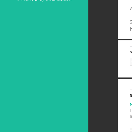
S
R
N
1
I