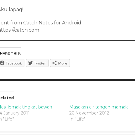
Aku lapaq!
Sent from Catch Notes for Android
https://catch.com
HARE THIS:
Facebook
Twitter
More
elated
asi lemak tingkat bawah
Masakan air tangan mamak
4 January 2011
26 November 2012
n "Life"
In "Life"