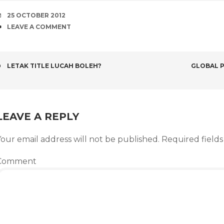
DATE
25 OCTOBER 2012
COMMENTS
LEAVE A COMMENT
POST
LETAK TITLE LUCAH BOLEH?
GLOBAL P
NAVIGATION
LEAVE A REPLY
our email address will not be published.
Required field
Comment