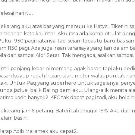
elesai hari itu.
Sekarang aku atas bas yang menuju ke Hatyai. Tiket ni sa
tambahan kata kaunter. Aku rasa ada komplot ulat den
Pukul 930 pagi katanya, tapi sejam lepas tu baru bas s
am 1130 pagi. Ada juga insan teraniaya yang lain dalam b
bila dah sampai Alor Setar. Tak mengapa, asalkan sampai.
Entri panjang lebar ni memang agak bosan tapi aku ded
basah kuyup redah hujan, start motor walaupun tak nam
kaki. Untuk Paq yang superhero untuk segalanya, peny
tunda jadual balik Baling demi aku. Ulang-alik merata 
erima kasih banyak2..KFC tak dapat pagi tadi, aku hold ha
Sekarang jam 6 petang. Bateri tab tinggal 19%. Aku dah 
alam bas ni.
Harap Adib Mai amek aku cepat2.