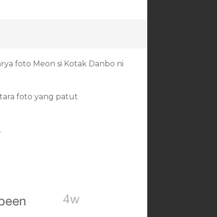
ya foto Meon si Kotak Danbo ni
ara foto yang patut
.