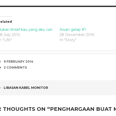
elated
ukan khilaf kau yang aku cari
Awan gelap #1
8 July 2012
28 December 2016
n "Life"
In "Story"
DATE
9 FEBRUARY 2014
COMMENTS
2 COMMENTS
POST
LIBASAN KABEL MONITOR
NAVIGATION
2 THOUGHTS ON “
PENGHARGAAN BUAT 