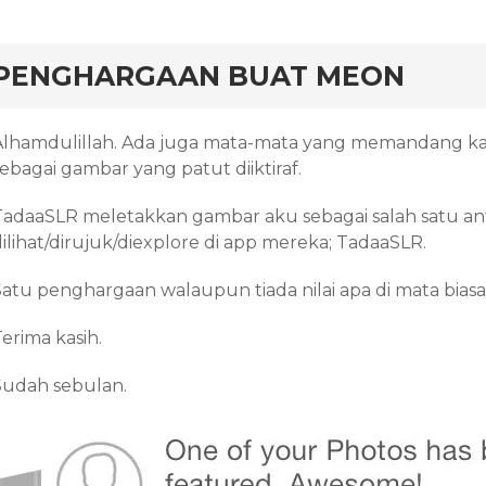
rd
PENGHARGAAN BUAT MEON
Alhamdulillah. Ada juga mata-mata yang memandang kar
ebagai gambar yang patut diiktiraf.
TadaaSLR meletakkan gambar aku sebagai salah satu ant
dilihat/dirujuk/diexplore di app mereka; TadaaSLR.
Satu penghargaan walaupun tiada nilai apa di mata biasa
erima kasih.
Sudah sebulan.