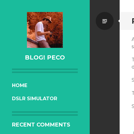
Standa
s
BLOG! PECO
SKIP
HOME
TO
T
DSLR SIMULATOR
CONTENT
RECENT COMMENTS