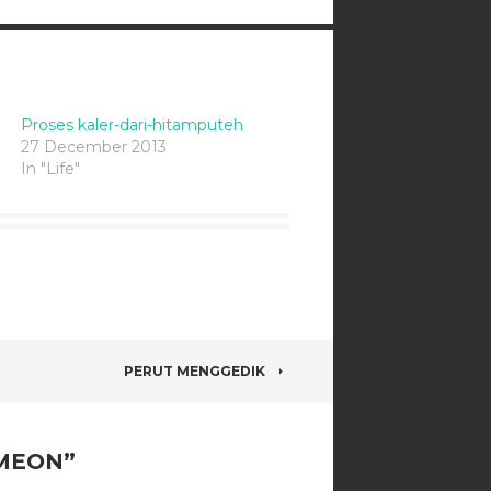
Proses kaler-dari-hitamputeh
27 December 2013
In "Life"
PERUT MENGGEDIK
MEON
”