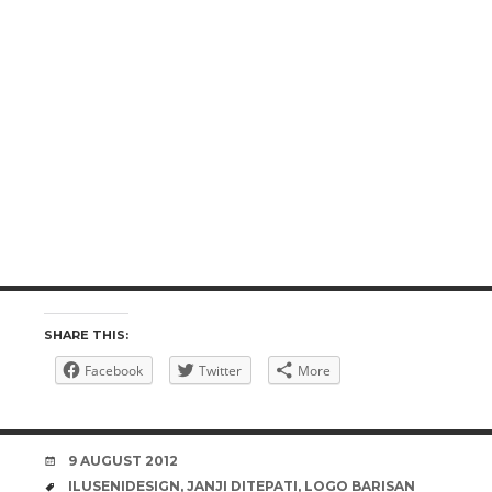
SHARE THIS:
Facebook
Twitter
More
DATE
9 AUGUST 2012
TAGS
ILUSENIDESIGN
,
JANJI DITEPATI
,
LOGO BARISAN
NASIONAL
,
LOGO MERDEKA
,
LOGO PAKATAN
RAKYAT
,
MERDEKA 2012
,
SEJARAH MALAYSIA
,
TIGA
TEMA MERDEKA
COMMENTS
LEAVE A COMMENT