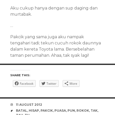
Aku cukup hanya dengan sup daging dan
murtabak.
…
Pakcik yang sama juga aku nampak
tengahari tadi; tekun cucuh rokok daunnya
dalam kereta Toyota lama. Bersebelahan
taman perumahan. Ahaa, tak syak lagi!
SHARE THIS:
Facebook
Twitter
More
DATE
11 AUGUST 2012
TAGS
BATAL
,
HISAP
,
PAKCIK
,
PUASA
,
PUN
,
ROKOK
,
TAK
,