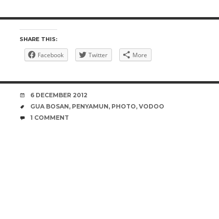
SHARE THIS:
Facebook
Twitter
More
DATE
6 DECEMBER 2012
TAGS
GUA BOSAN
,
PENYAMUN
,
PHOTO
,
VODOO
COMMENTS
1 COMMENT