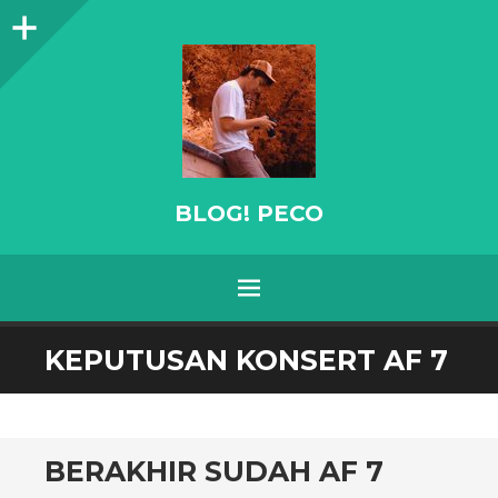
Sidebar
BLOG! PECO
Menu
SKIP
KEPUTUSAN KONSERT AF 7
TO
CONTENT
BERAKHIR SUDAH AF 7