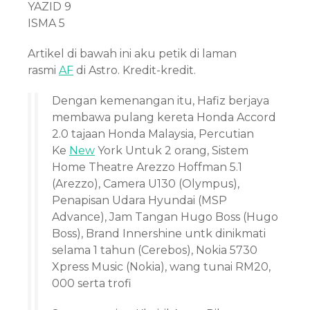
YAZID 9
ISMA 5
Artikel di bawah ini aku petik di laman
rasmi
AF
di Astro. Kredit-kredit.
Dengan kemenangan itu, Hafiz berjaya
membawa pulang kereta Honda Accord
2.0 tajaan Honda Malaysia, Percutian
Ke
New
York Untuk 2 orang, Sistem
Home Theatre Arezzo Hoffman 5.1
(Arezzo), Camera U130 (Olympus),
Penapisan Udara Hyundai (MSP
Advance), Jam Tangan Hugo Boss (Hugo
Boss), Brand Innershine untk dinikmati
selama 1 tahun (Cerebos), Nokia 5730
Xpress Music (Nokia), wang tunai RM20,
000 serta trofi