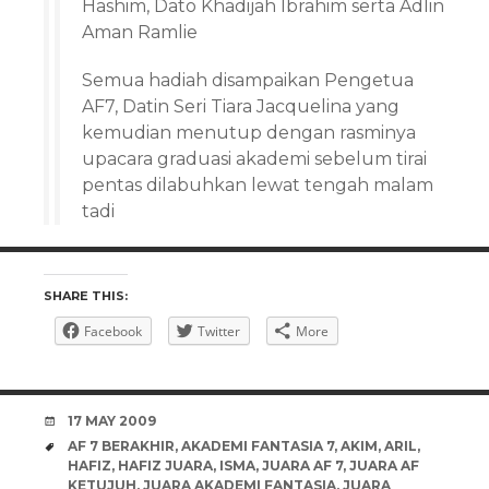
Hashim, Dato Khadijah Ibrahim serta Adlin
Aman Ramlie
Semua hadiah disampaikan Pengetua
AF7, Datin Seri Tiara Jacquelina yang
kemudian menutup dengan rasminya
upacara graduasi akademi sebelum tirai
pentas dilabuhkan lewat tengah malam
tadi
SHARE THIS:
Facebook
Twitter
More
DATE
17 MAY 2009
TAGS
AF 7 BERAKHIR
,
AKADEMI FANTASIA 7
,
AKIM
,
ARIL
,
HAFIZ
,
HAFIZ JUARA
,
ISMA
,
JUARA AF 7
,
JUARA AF
KETUJUH
,
JUARA AKADEMI FANTASIA
,
JUARA