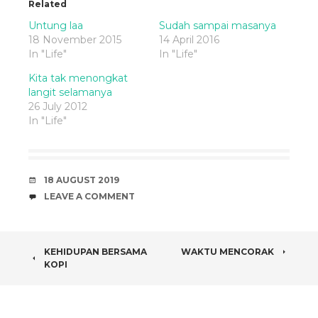
Related
Untung laa
Sudah sampai masanya
18 November 2015
14 April 2016
In "Life"
In "Life"
Kita tak menongkat
langit selamanya
26 July 2012
In "Life"
DATE
18 AUGUST 2019
COMMENTS
LEAVE A COMMENT
POST
KEHIDUPAN BERSAMA
WAKTU MENCORAK
KOPI
NAVIGATION