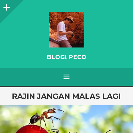
Sidebar
BLOG! PECO
Menu
SKIP
RAJIN JANGAN MALAS LAGI
TO
CONTENT