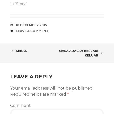
In "Story"
DATE
10 DECEMBER 2015
COMMENTS
LEAVE A COMMENT
POST
KEBAS
MASA ADALAH BERLARI
KELUAR
NAVIGATION
LEAVE A REPLY
Your email address will not be published.
Required fields are marked
*
Comment