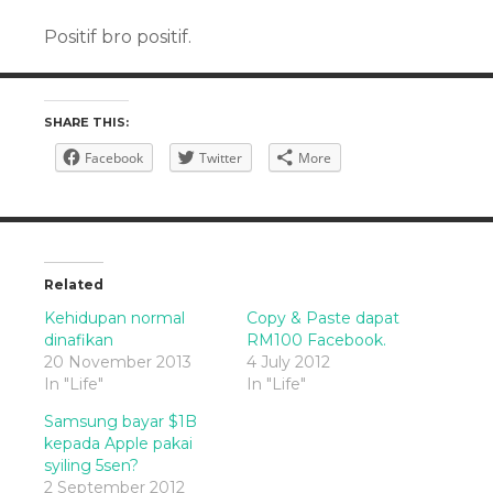
Positif bro positif.
SHARE THIS:
Facebook
Twitter
More
Related
Kehidupan normal
Copy & Paste dapat
dinafikan
RM100 Facebook.
20 November 2013
4 July 2012
In "Life"
In "Life"
Samsung bayar $1B
kepada Apple pakai
syiling 5sen?
2 September 2012