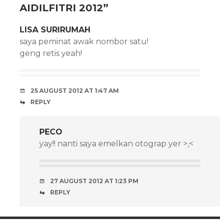
AIDILFITRI 2012
”
LISA SURIRUMAH
saya peminat awak nombor satu!
geng retis yeah!
25 AUGUST 2012 AT 1:47 AM
REPLY
PECO
yay!! nanti saya emelkan otograp yer >,<
27 AUGUST 2012 AT 1:23 PM
REPLY