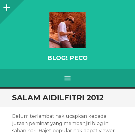
Sidebar
BLOG! PECO
Menu
SKIP
SALAM AIDILFITRI 2012
TO
CONTENT
Belum terlambat nak ucapkan kepada
jutaan peminat yang membanjiri blog ini
saban hari. Bajet popular nak dapat viewer