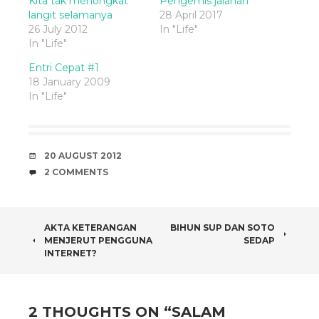
Kita tak menongkat
Pengemis jalanan
langit selamanya
28 April 2017
26 July 2012
In "Life"
In "Life"
Entri Cepat #1
18 January 2009
In "Life"
DATE
20 AUGUST 2012
COMMENTS
2 COMMENTS
POST
AKTA KETERANGAN
BIHUN SUP DAN SOTO
MENJERUT PENGGUNA
SEDAP
NAVIGATION
INTERNET?
2 THOUGHTS ON “
SALAM