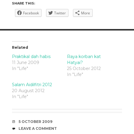
SHARE THIS:
Facebook
Twitter
More
Related
Praktikal dah habis
Raya korban kat
11 June 2009
Hatyai?
In "Life"
25 October 2012
In "Life"
Salam Aidilfitri 2012
20 August 2012
In "Life"
DATE
5 OCTOBER 2009
COMMENTS
LEAVE A COMMENT